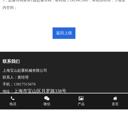
5，起重吊钩采用T级起重吊钩，材料高于DG34CrMo，单双排布局，节省室
内空间；
返回上级
联系我们
上海宝山起重机械有限公司
联系人：黄经理
手机：13817515676
上海市宝山区月罗路338号
地址：
电话
微信
产品
首页
版权所有 Copyright (C) 2021 上海宝山起重机械有限公司
沪ICP备2021014772号-1