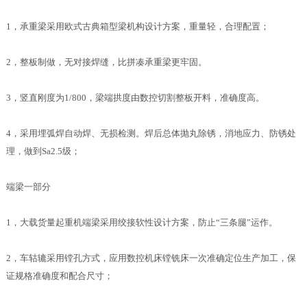
1，承重梁采用欧式古典箱型梁机构设计方案，重量轻，合理配置；
2，整板制做，无对接焊缝，比拼凑承重梁更牢固。
3，竖直刚度为1/800，梁端拱度由数控切割整板开料，准确度高。
4，采用埋弧焊自动焊、无损检测。焊后总体抛丸除锈，消地应力、防锈处
理，做到Sa2.5级；
端梁一部分
1，大载货量起重机端梁采用绞接软性设计方案，防止“三条腿”运作。
2，车轱辘采用镗孔方式，应用数控机床镗铣床一次准确定位生产加工，保
证规格准确度和配合尺寸；