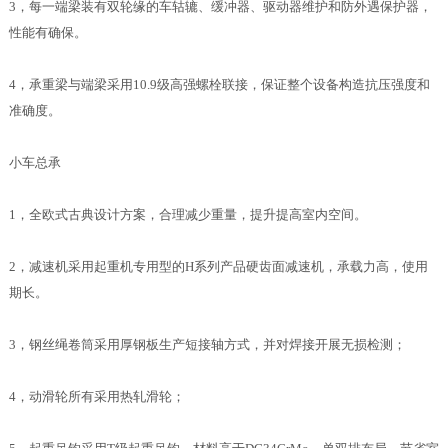
3，每一端梁装有双轮缘的车轱辘、缓冲器、驱动器维护和防外遇保护器，
性能有确保。
4，承重梁与端梁采用10.9级高强螺栓联接，保证整个设备构造抗压强度和
准确度。
小车总承
1，全欧式古典设计方案，合理减少重量，提升提高室内空间。
2，减速机采用起重机专用型的H系列产品硬齿面减速机，承载力高，使用
期长。
3，钢丝绳卷筒采用厚钢板生产短接轴方式，并对焊接开展无损检测；
4，动滑轮所有采用热轧滑轮；