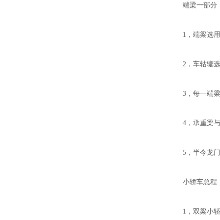
端梁一部分
1，端梁选
2，车轱辘
3，每一端
4，承重梁
5，半今龙
小轿车总程
1，双梁小