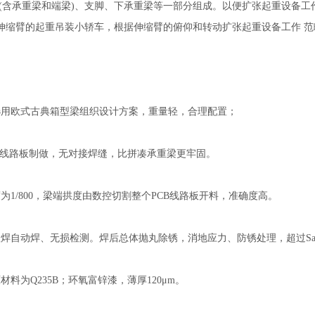
 (含承重梁和端梁)、支脚、下承重梁等一部分组成。以便扩张起重设备工
伸缩臂的起重吊装小轿车，根据伸缩臂的俯仰和转动扩张起重设备工作 范
选用欧式古典箱型梁组织设计方案，重量轻，合理配置；
CB线路板制做，无对接焊缝，比拼凑承重梁更牢固。
为1/800，梁端拱度由数控切割整个PCB线路板开料，准确度高。
弧焊自动焊、无损检测。焊后总体抛丸除锈，消地应力、防锈处理，超过Sa2
材料为Q235B；环氧富锌漆，薄厚120μm。