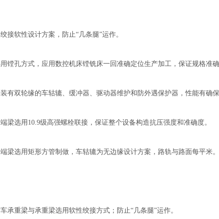
用绞接软性设计方案，防止“几条腿”运作。
选用镗孔方式，应用数控机床镗铣床一回准确定位生产加工，保证规格准
梁装有双轮缘的车轱辘、缓冲器、驱动器维护和防外遇保护器，性能有确
与端梁选用10.9级高强螺栓联接，保证整个设备构造抗压强度和准确度。
门端梁选用矩形方管制做，车轱辘为无边缘设计方案，路轨与路面每平米
轿车承重梁与承重梁选用软性绞接方式；防止“几条腿”运作。