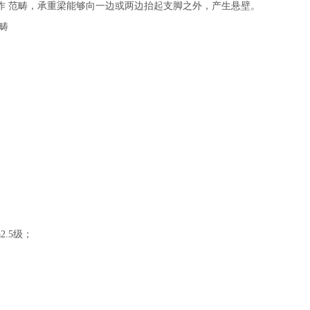
作 范畴，承重梁能够向一边或两边抬起支脚之外，产生悬壁。
畴
.5级；