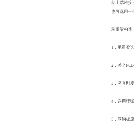
架上端跨接
也可选用带
承重梁构造
1，承重梁
2，整个P
3，竖直刚度
4，选用埋
5，厚钢板原