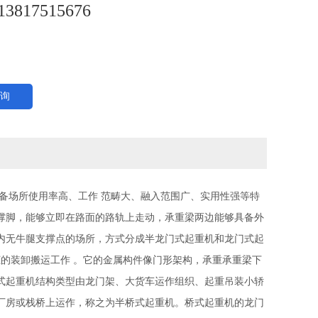
13817515676
询
备场所使用率高、工作 范畴大、融入范围广、实用性强等特
撑脚，能够立即在路面的路轨上走动，承重梁两边能够具备外
内无牛腿支撑点的场所，方式分成半龙门式起重机和龙门式起
柜的装卸搬运工作 。它的金属构件像门形架构，承重承重梁下
式起重机结构类型由龙门架、大货车运作组织、起重吊装小轿
厂房或栈桥上运作，称之为半桥式起重机。桥式起重机的龙门