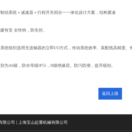
＋制动系统＋减速器＋行程开关四合一一体化设计方案，结构紧凑
搭建有安 全性钩，防失控。
动系统组织选用无连轴器的立即I/O方式，传动系统效率、装配线高精度、
別为A6级，防水等级IP55，H级绝缘层。防污防潮，提升级别。
返回上级
|
有限公司
上海宝山起重机械有限公司